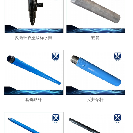
1
2
反循环双壁取样水辫
套管
套铣钻杆
反井钻杆