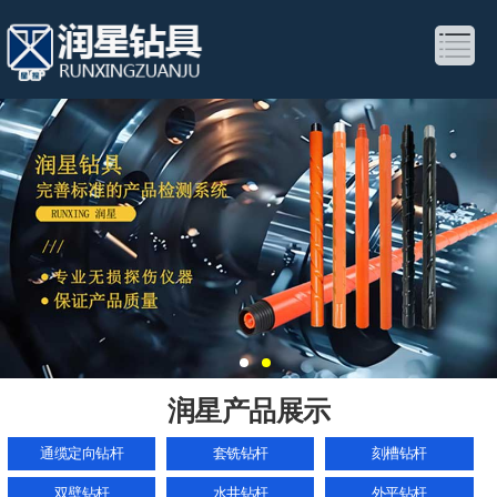
润星产品展示
通缆定向钻杆
套铣钻杆
刻槽钻杆
双壁钻杆
水井钻杆
外平钻杆