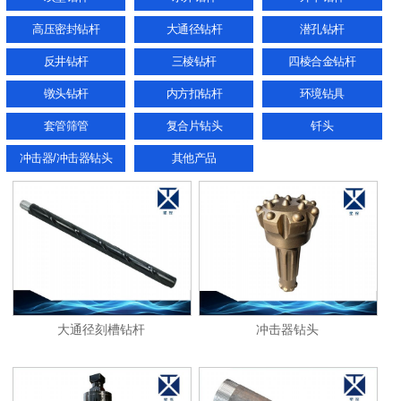
高压密封钻杆
大通径钻杆
潜孔钻杆
反井钻杆
三棱钻杆
四棱合金钻杆
镦头钻杆
内方扣钻杆
环境钻具
套管筛管
复合片钻头
钎头
冲击器/冲击器钻头
其他产品
大通径刻槽钻杆
冲击器钻头