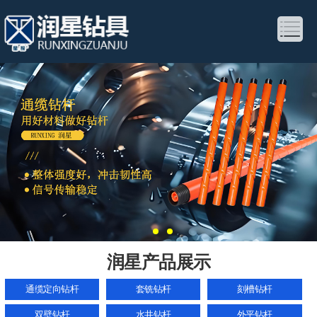
润星产品展示
通缆定向钻杆
套铣钻杆
刻槽钻杆
双壁钻杆
水井钻杆
外平钻杆