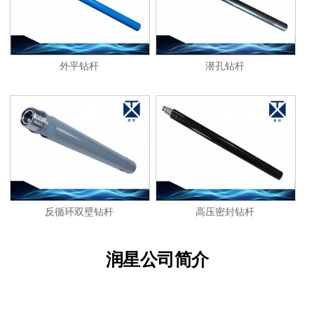
外平钻杆
潜孔钻杆
反循环双壁钻杆
高压密封钻杆
润星公司简介