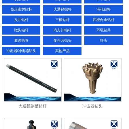
高压密封钻杆
大通径钻杆
潜孔钻杆
反井钻杆
三棱钻杆
四棱合金钻杆
镦头钻杆
内方扣钻杆
环境钻具
套管筛管
复合片钻头
钎头
冲击器/冲击器钻头
其他产品
大通径刻槽钻杆
冲击器钻头