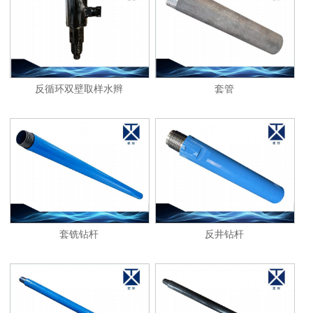
1
2
反循环双壁取样水辫
套管
套铣钻杆
反井钻杆