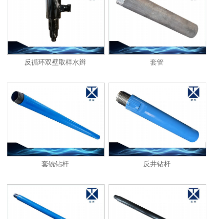
1
2
反循环双壁取样水辫
套管
套铣钻杆
反井钻杆