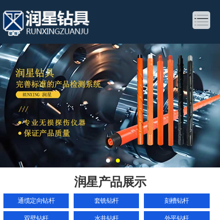
润星产品展示
通缆定向钻杆
套铣钻杆
刻槽钻杆
双壁钻杆
水井钻杆
外平钻杆