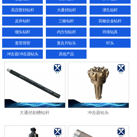
高压密封钻杆
大通径钻杆
潜孔钻杆
反井钻杆
三棱钻杆
四棱合金钻杆
镦头钻杆
内方扣钻杆
环境钻具
套管筛管
复合片钻头
钎头
冲击器/冲击器钻头
其他产品
大通径刻槽钻杆
冲击器钻头