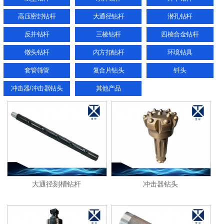
高压密封钻杆
大通径钻杆
潜孔钻杆
反井钻杆
三棱钻杆
四棱合金钻杆
镦头钻杆
内方扣钻杆
环境钻具
套管筛管
复合片钻头
钎头
冲击器/冲击器钻头
其他产品
大通径刻槽钻杆
冲击器钻头