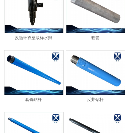
1
2
反循环双壁取样水辫
套管
套铣钻杆
反井钻杆