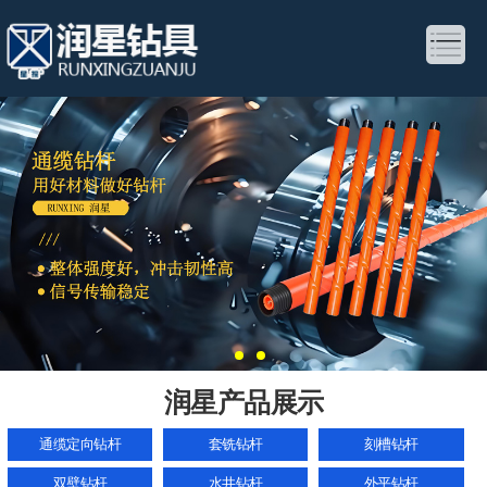
润星产品展示
通缆定向钻杆
套铣钻杆
刻槽钻杆
双壁钻杆
水井钻杆
外平钻杆