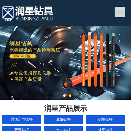
润星产品展示
通缆定向钻杆
套铣钻杆
刻槽钻杆
双壁钻杆
水井钻杆
外平钻杆