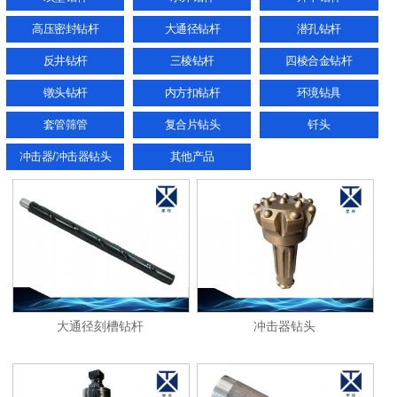
高压密封钻杆
大通径钻杆
潜孔钻杆
反井钻杆
三棱钻杆
四棱合金钻杆
镦头钻杆
内方扣钻杆
环境钻具
套管筛管
复合片钻头
钎头
冲击器/冲击器钻头
其他产品
大通径刻槽钻杆
冲击器钻头