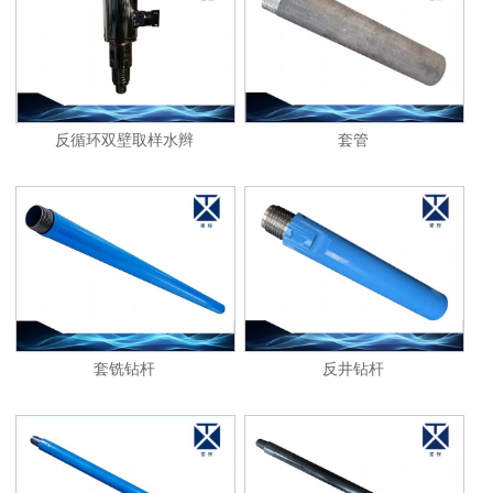
1
2
反循环双壁取样水辫
套管
套铣钻杆
反井钻杆