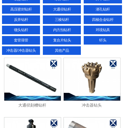
高压密封钻杆
大通径钻杆
潜孔钻杆
反井钻杆
三棱钻杆
四棱合金钻杆
镦头钻杆
内方扣钻杆
环境钻具
套管筛管
复合片钻头
钎头
冲击器/冲击器钻头
其他产品
大通径刻槽钻杆
冲击器钻头