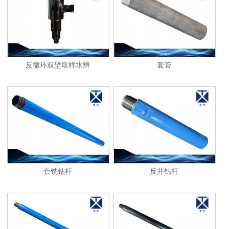
1
2
反循环双壁取样水辫
套管
套铣钻杆
反井钻杆