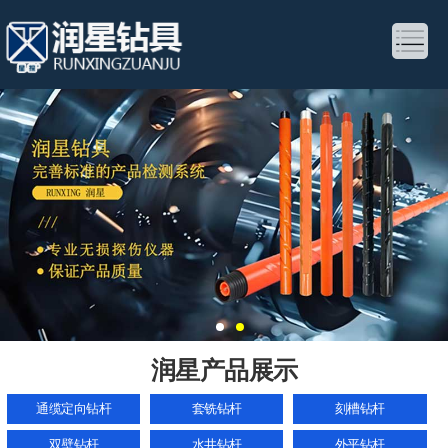
润星产品展示
通缆定向钻杆
套铣钻杆
刻槽钻杆
双壁钻杆
水井钻杆
外平钻杆