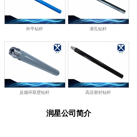
外平钻杆
潜孔钻杆
反循环双壁钻杆
高压密封钻杆
润星公司简介