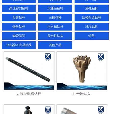
高压密封钻杆
大通径钻杆
潜孔钻杆
反井钻杆
三棱钻杆
四棱合金钻杆
镦头钻杆
内方扣钻杆
环境钻具
套管筛管
复合片钻头
钎头
冲击器/冲击器钻头
其他产品
大通径刻槽钻杆
冲击器钻头