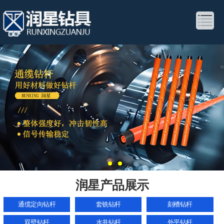
润星产品展示
通缆定向钻杆
套铣钻杆
刻槽钻杆
双壁钻杆
水井钻杆
外平钻杆