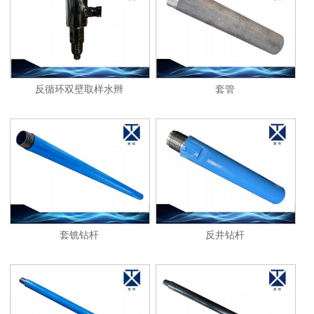
1
2
反循环双壁取样水辫
套管
套铣钻杆
反井钻杆