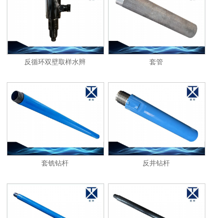
1
2
反循环双壁取样水辫
套管
套铣钻杆
反井钻杆