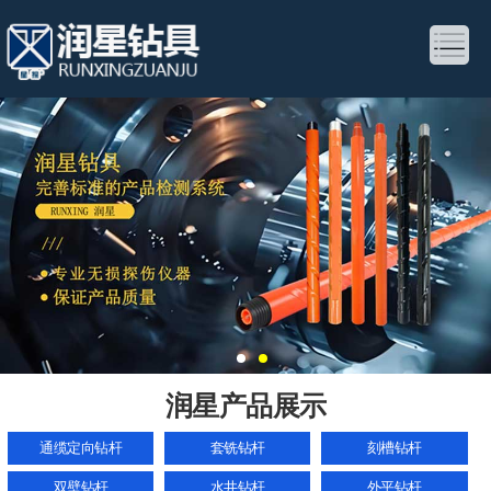
润星产品展示
通缆定向钻杆
套铣钻杆
刻槽钻杆
双壁钻杆
水井钻杆
外平钻杆