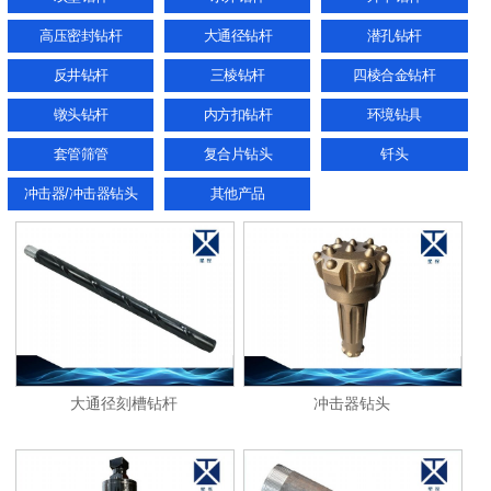
高压密封钻杆
大通径钻杆
潜孔钻杆
反井钻杆
三棱钻杆
四棱合金钻杆
镦头钻杆
内方扣钻杆
环境钻具
套管筛管
复合片钻头
钎头
冲击器/冲击器钻头
其他产品
大通径刻槽钻杆
冲击器钻头