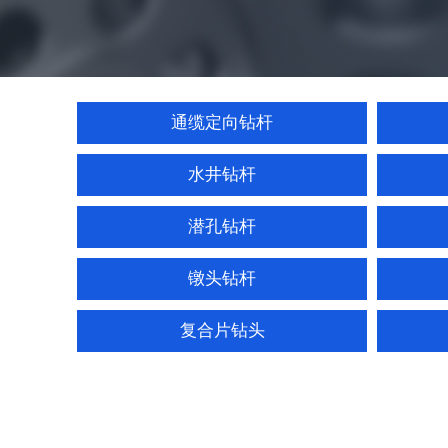
通缆定向钻杆
水井钻杆
潜孔钻杆
镦头钻杆
复合片钻头