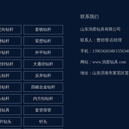
联系我们
山东润星钻具有限公司
定向钻杆
套铣钻杆
联系人：曹经理/石经理
槽钻杆
双壁钻杆
手机：13963426340/155634
井钻杆
外平钻杆
网站：www.润星钻具.com
密封钻杆
大通径钻杆
地址：山东济南市莱芜区莲
孔钻杆
反井钻杆
棱钻杆
四棱合金钻杆
头钻杆
内方扣钻杆
境钻具
套管筛管
片钻头
钎头