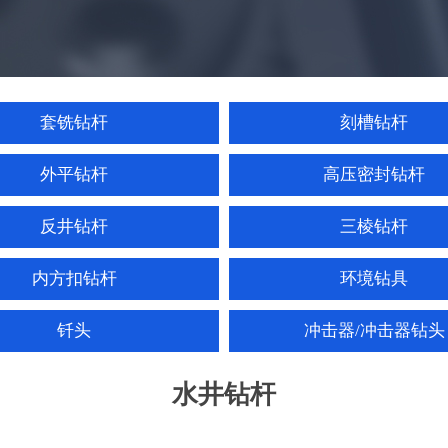
套铣钻杆
刻槽钻杆
外平钻杆
高压密封钻杆
反井钻杆
三棱钻杆
内方扣钻杆
环境钻具
钎头
冲击器/冲击器钻头
水井钻杆