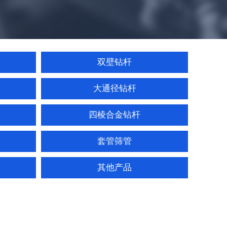
双壁钻杆
大通径钻杆
四棱合金钻杆
套管筛管
其他产品